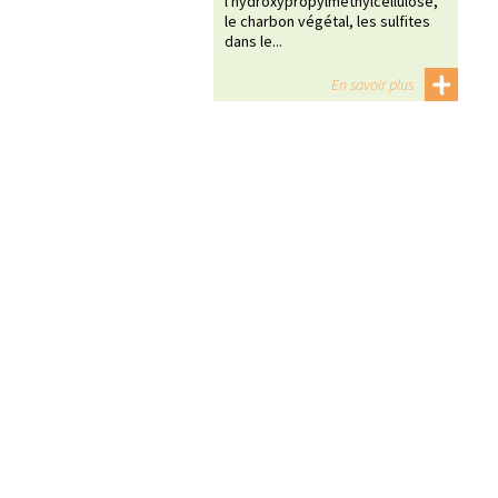
l'hydroxypropylméthylcellulose,
le charbon végétal, les sulfites
dans le...
En savoir plus