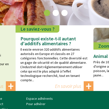
Le saviez-vous ?
Pourquoi existe-t-il autant
d'additifs alimentaires ?
Zoo
Il existe environ 320 additifs alimentaires
autorisés en Europe et classés en 27
i
Animal
catégories fonctionnelles. Cette diversité est
Près de 10
un gage de sécurité et de qualité alimentaire.
our en
d'origine 
L'industriel doit réglementairement utiliser
poisson, l
celui qui est le plus adapté à l'effet
jaune...
technologique recherché, tout en tenant
compte...
us
En savoir plus
se
Espace adhérents
ct
Pour adhérer