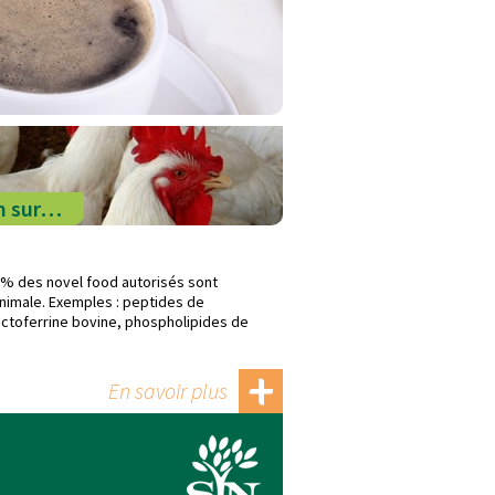
m sur…
% des novel food autorisés sont
animale. Exemples : peptides de
actoferrine bovine, phospholipides de
En savoir plus