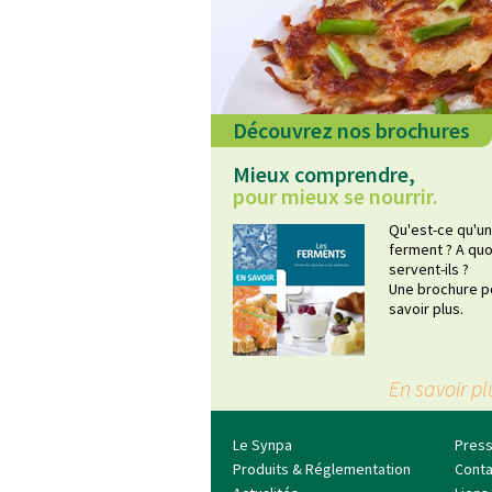
Découvrez nos brochures
Mieux comprendre,
pour mieux se nourrir.
Qu'est-ce qu'un
ferment ? A quo
servent-ils ?
Une brochure p
savoir plus.
En savoir pl
Le Synpa
Pres
Produits & Réglementation
Conta