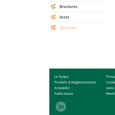
Brochures
Actes
Zoom sur...
Le Synpa
Pres
Produits & Réglementation
Conta
Actualités
Liens 
Publications
Menti